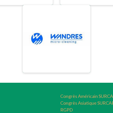
Congrès Américain SURC
Congrès Asiatique SURCA
RGPD